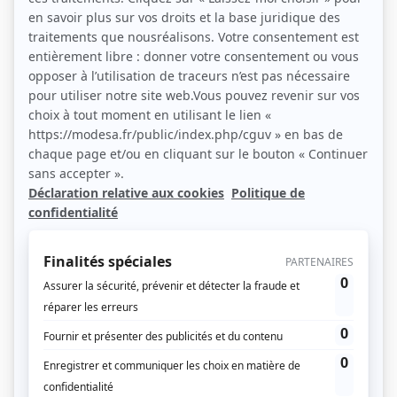
Bordeaux
Email du support :
savmodesa@gmail.com
N° TVA
intracommunautaire :
FR 02915023048
HEBERGEUR :
Le site
modesa.fr est actuellement
hébergé par
dynamixhost.com
Le site dynamixhost.com est