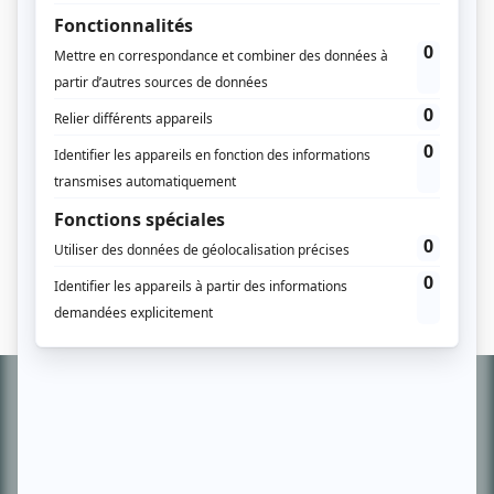
édité par la société
DYNAMIX
NETWORK, SARL
au capital
social de 119 000 € euros,
immatriculée au Registre du
Commerce et des Sociétés de
Marseille sous le
n° 801 803
669
et dont le siège social est
situé
338 Route de la Sainte
Baume, 13390 AURIOL -
FRANCE
Paiement sécurisé
Validé par des milliers de clients, notre service est
100% sécurisé et homologué par les banques.