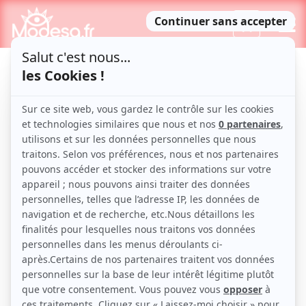
Mentions légales
GERANT DU SERVICE :
Le site modesa.fr est géré par
la société
Modesa
Sas MODESA
26 rue des Ifs 33260 La Teste
de Buch
Siren : 915 023 048 RCS